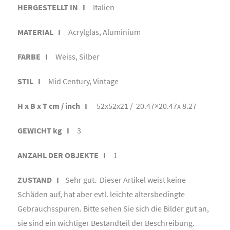
HERGESTELLT IN I
Italien
MATERIAL I
Acrylglas, Aluminium
FARBE I
Weiss, Silber
STIL I
Mid Century, Vintage
H x B x T cm / inch I
52x52x21 / 20.47×20.47x 8.27
GEWICHT kg I
3
ANZAHL DER OBJEKTE I
1
ZUSTAND I
Sehr gut. Dieser Artikel weist keine
Schäden auf, hat aber evtl. leichte altersbedingte
Gebrauchsspuren. Bitte sehen Sie sich die Bilder gut an,
sie sind ein wichtiger Bestandteil der Beschreibung.