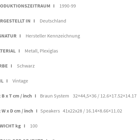
ODUKTIONSZEITRAUM I
1990-99
RGESTELLT IN I
Deutschland
GNATUR I
Hersteller Kennzeichnung
TERIAL I
Metall, Plexiglas
RBE I
Schwarz
IL I
Vintage
 B x T cm / inch I
Braun System 32×44,5×36 / 12.6×17.52×14.17
 W x D cm / inch I
Speakers 41x22x28 / 16.14×8.66×11.02
WICHT kg I
100