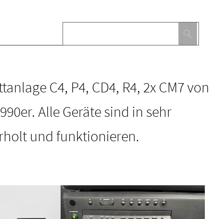
ttanlage C4, P4, CD4, R4, 2x CM7 von
90er. Alle Geräte sind in sehr
holt und funktionieren.