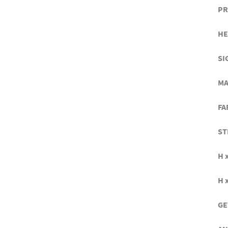
PR
HE
SI
MA
FA
ST
H x
H x
GE