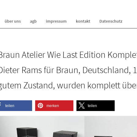
über uns
agb
impressum
kontakt
Datenschutz
Braun Atelier Wie Last Edition Komple
Dieter Rams für Braun, Deutschland, 19
gutem Zustand, wurden komplett über
teilen
merken
teilen