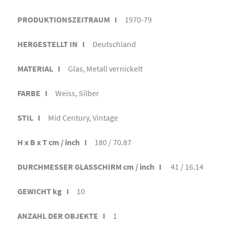
PRODUKTIONSZEITRAUM I
1970-79
HERGESTELLT IN I
Deutschland
MATERIAL I
Glas, Metall vernickelt
FARBE I
Weiss, Silber
STIL I
Mid Century, Vintage
H x B x T cm / inch I
180 / 70.87
DURCHMESSER GLASSCHIRM cm / inch I
41 / 16.14
GEWICHT kg I
10
ANZAHL DER OBJEKTE I
1