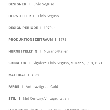
DESIGNER I
Livio Seguso
HERSTELLER I
Livio Seguso
DESIGN PERIODE I
1970er
PRODUKTIONSZEITRAUM I
1971
HERGESTELLT IN I
Murano/Italien
SIGNATUR I
Signiert: Livio Seguso, Murano, 5/10, 1971
MATERIAL I
Glas
FARBE I
Anthrazitgrau, Gold
STIL I
Mid Century, Vintage, Italian
H x B x T cm / inch I
50x54x20 / 19.69×21.26×7.87