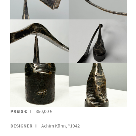
PREIS € I
850,00 €
DESIGNER I
Achim Kühn, *1942