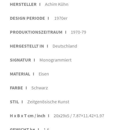
HERSTELLER I
Achim Kühn
DESIGN PERIODE I
1970er
PRODUKTIONSZEITRAUM I
1970-79
HERGESTELLT IN I
Deutschland
SIGNATUR I
Monogrammiert
MATERIAL I
Eisen
FARBE I
Schwarz
STIL I
Zeitgenösische Kunst
H x B x T cm / inch I
20x29x5 / 7.87×11.42×1.97
GEWICHT kg I
1,6