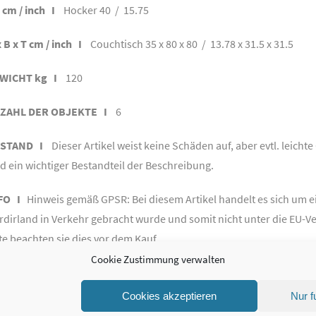
 cm / inch I
Hocker 40 / 15.75
 B x T cm / inch I
Couchtisch 35 x 80 x 80 / 13.78 x 31.5 x 31.5
WICHT kg I
120
ZAHL DER OBJEKTE I
6
STAND I
Dieser Artikel weist keine Schäden auf, aber evtl. leichte
nd ein wichtiger Bestandteil der Beschreibung.
FO I
Hinweis gemäß GPSR: Bei diesem Artikel handelt es sich um ei
rdirland in Verkehr gebracht wurde und somit nicht unter die EU-Ve
te beachten sie dies vor dem Kauf.
Cookie Zustimmung verwalten
Cookies akzeptieren
Nur f