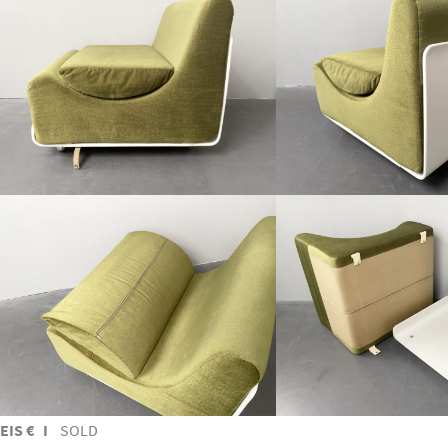
EIS € I
SOLD