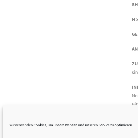
SH
H x
GE
AN
ZU
si
IN
No
Bit
Wir verwenden Cookies, um unsere Website und unseren Service zu optimieren.
© 2026
krader & reichert _ Interior Design
— Powered by
WordPress