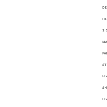
DE
HE
SI
MA
FA
ST
H x
SH
H x