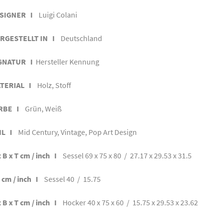
SIGNER I
Luigi Colani
RGESTELLT IN I
Deutschland
GNATUR I
Hersteller Kennung
TERIAL I
Holz, Stoff
RBE I
Grün, Weiß
IL I
Mid Century, Vintage, Pop Art Design
 B x T cm / inch I
Sessel 69 x 75 x 80 / 27.17 x 29.53 x 31.5
 cm / inch I
Sessel 40 / 15.75
 B x T cm / inch I
Hocker 40 x 75 x 60 / 15.75 x 29.53 x 23.62