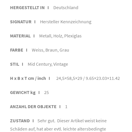
HERGESTELLT IN I
Deutschland
SIGNATUR I
Hersteller Kennzeichnung
MATERIAL I
Metall, Holz, Plexiglas
FARBE I
Weiss, Braun, Grau
STIL I
Mid Century, Vintage
H x B x T cm / inch I
24,5×58,5×29 / 9.65×23.03×11.42
GEWICHT kg I
25
ANZAHL DER OBJEKTE I
1
ZUSTAND I
Sehr gut. Dieser Artikel weist keine
Schäden auf, hat aber evtl. leichte altersbedingte