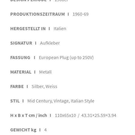
PRODUKTIONSZEITRAUM I
1960-69
HERGESTELLT IN I
Italien
SIGNATUR I
Aufkleber
FASSUNG I
European Plug (up to 250V)
MATERIAL I
Metall
FARBE I
Silber, Weiss
STIL I
Mid Century, Vintage, Italian Style
H x B x T cm / inch I
110x65x10 / 43.31×25.59×3.94
GEWICHT kg I
4