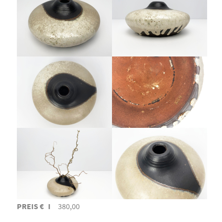
PREIS € I
380,00