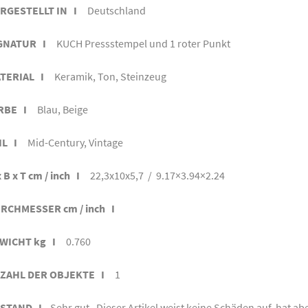
RGESTELLT IN I
Deutschland
GNATUR I
KUCH Pressstempel und 1 roter Punkt
TERIAL I
Keramik, Ton, Steinzeug
RBE I
Blau, Beige
IL I
Mid-Century, Vintage
 B x T cm / inch I
22,3x10x5,7 / 9.17×3.94×2.24
RCHMESSER cm / inch I
WICHT kg I
0.760
ZAHL DER OBJEKTE I
1
STAND I
Sehr gut. Dieser Artikel weist keine Schäden auf, hat aber