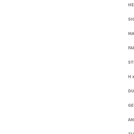
HE
SI
MA
FA
ST
H x
DU
GE
AN
ZU