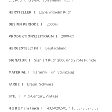
HERSTELLER I
Elly & Wilhelm Kuch
DESIGN PERIODE I
2000er
PRODUKTIONSZEITRAUM I
2000-09
HERGESTELLT IN I
Deutschland
SIGNATUR I
Signiert Kuch 2006 und 2 rote Punkte
MATERIAL I
Keramik, Ton, Steinzeug
FARBE I
Braun, Schwarz
STIL I
Mid-Century, Vintage
H x B x T cm / inch I
43,5×20,5×1 / 13.58×8.07×0.39